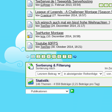
TeeServer.de | Teeworlds Serverhosting
Von
G@mer
(1. Februar 2013, 03:54)
1
2
3
League of Legends - A Challenger Montage [Season 
Von
Craetical
(27. November 2014, 16:57)
Ich wünsch auch mal ein bissl frohe Weihnachten :)
Von
ToniTee
(24. Dezember 2014, 21:17)
TeeHunter Montage
Von
lynx
(10. Dezember 2014, 16:58)
Youtube 60FPS
Von
ToniTee
(30. Oktober 2014, 18:21)
1
2
3
4
5
6
7
8
Sortierung & Filterung
Sortierung nach
Im Ze
Statistik:
146 Themen - 4 559 Beiträge (2,21 Beiträge pro Tag)