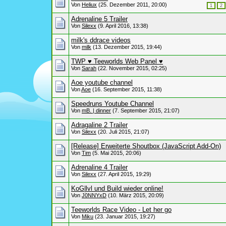
Von
Heliux
(25. Dezember 2011, 20:00)
1
2
Adrenaline 5 Trailer
Von
Silexx
(9. April 2016, 13:38)
milk's ddrace videos
Von
milk
(13. Dezember 2015, 19:44)
TWP ♥ Teeworlds Web Panel ♥
Von
Sarah
(22. November 2015, 02:25)
Aoe youtube channel
Von
Aoe
(16. September 2015, 11:38)
Speedruns Youtube Channel
Von
mB. | dinner
(7. September 2015, 21:07)
Adragaline 2 Trailer
Von
Silexx
(20. Juli 2015, 21:07)
[Release] Erweiterte Shoutbox (JavaScript Add-On)
Von
Tim
(5. Mai 2015, 20:06)
Adrenaline 4 Trailer
Von
Silexx
(27. April 2015, 19:29)
KoG|lvl und Build wieder online!
Von
J0NNYxD
(10. März 2015, 20:09)
Teeworlds Race Video - Let her go
Von
Miku
(23. Januar 2015, 19:27)