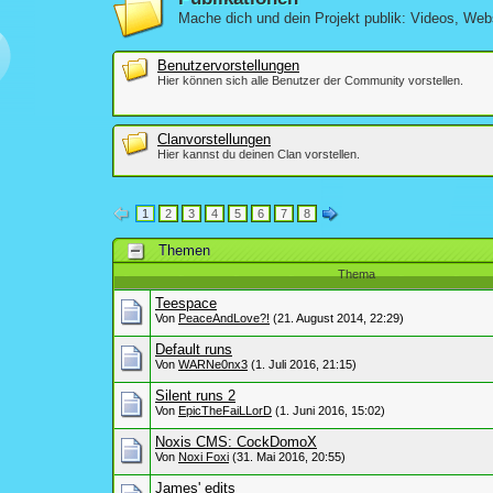
Mache dich und dein Projekt publik: Videos, Web
Benutzervorstellungen
Hier können sich alle Benutzer der Community vorstellen.
Clanvorstellungen
Hier kannst du deinen Clan vorstellen.
1
2
3
4
5
6
7
8
Themen
Thema
Teespace
Von
PeaceAndLove?!
(21. August 2014, 22:29)
Default runs
Von
WARNe0nx3
(1. Juli 2016, 21:15)
Silent runs 2
Von
EpicTheFaiLLorD
(1. Juni 2016, 15:02)
Noxis CMS: CockDomoX
Von
Noxi Foxi
(31. Mai 2016, 20:55)
James' edits