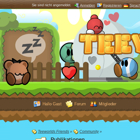
Sie sind nicht angemeldet.
Anmelden
Registrieren
Sprac
Hallo Gast
Forum
Mitglieder
Teeworlds Friends
»
Community
»
Publikationen