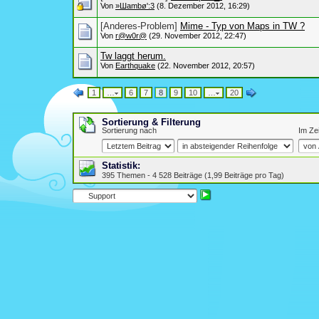
Von
»Шambø':3
(8. Dezember 2012, 16:29)
[Anderes-Problem]
Mime - Typ von Maps in TW ?
Von
r@w0r@
(29. November 2012, 22:47)
Tw laggt herum.
Von
Earthquake
(22. November 2012, 20:57)
1
…
6
7
8
9
10
…
20
Sortierung & Filterung
Sortierung nach
Im Ze
Statistik:
395 Themen - 4 528 Beiträge (1,99 Beiträge pro Tag)