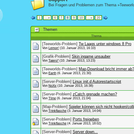
Bei Fragen und Problemen zum Thema »Teeworlds«
1
…
6
7
8
9
10
…
20
Themen
Thema
[Teeworlds-Problem]
Tw Laags unter windows 8 Pro
Von
Lemon'
(10. Januar 2013, 16:10)
[Grafik-Problem]
Skin ingame unsauber
Von
Taiero*
(10. Januar 2013, 13:23)
[Teeworlds-Problem]
Map-Download bricht immer ab
Von
Earth
(6. Januar 2013, 21:30)
[Server-Problem]
Linux init.d Autorestartscript
Von
NoXx
(10. Januar 2013, 16:38)
[Server-Problem]
zCatch grenade machen?
Von
TIme
(6. Januar 2013, 21:04)
[Map-Problem]
Spieler können sich nicht hooken/col
Von
Trinkflasche
(3. Januar 2013, 14:04)
[Server-Problem]
Ports freigeben
Von
Trinkflasche
(4. Januar 2013, 18:02)
[Server-Problem]
Server down...