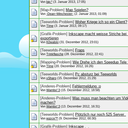
Von
bip:*
(3. Januar 2013, 17:05)
[Map-Problem]
Map Spielen?
Von
-Dean~Winchester-
(2. Januar 2013, 01:09)
[Teeworlds-Problem]
Woher Kriege ich so ein Client?
Von
TIme
(3. Januar 2013, 09:17)
[Grafik-Problem]
Inkscape macht weisse Striche bei
exportieren
Von
K0walski
(31. Dezember 2012, 23:01)
[Teeworlds-Problem]
Fraps
Von
Trinkflasche
(28. Dezember 2012, 22:41)
[Mapping-Problem]
Wie Drehe ich den Speedup Tele t
Von
TIme
(20. Dezember 2012, 16:26)
[Teeworlds-Problem]
Pc absturz bei Teeworlds
Von
xSharo
(15. Dezember 2012, 21:29)
[Anderes-Problem]
Fehlermeldung :o
Von
Wambo':3
(15. Dezember 2012, 18:58)
[Anderes-Problem]
Was muss man beachten um Vid
machen?
Von
Wambo':3
(13. Dezember 2012, 16:31)
[Teeworlds-Problem]
Plötzlich nur noch 525 Server..
Von
ʀαzєʀ™
(9. Dezember 2012, 00:30)
[Grafik-Problem]
Inkscape ._.