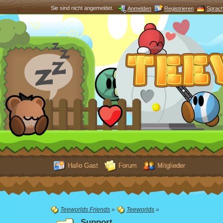
Sie sind nicht angemeldet.
Anmelden
Registrieren
Sprac
Hallo Gast
Forum
Mitglieder
Teeworlds Friends
»
Teeworlds
»
Support