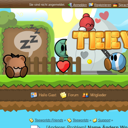
Sie sind nicht angemeldet.
Anmelden
Registrieren
Sprac
Hallo Gast
Forum
Mitglieder
Teeworlds Friends
»
Teeworlds
»
Support
»
[Anderes-Problem]
Name Ändern Wo