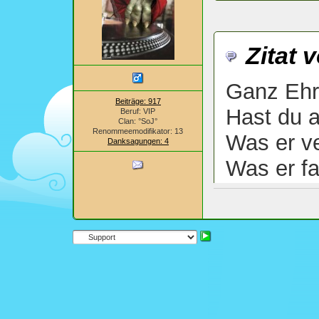
Zitat 
Ganz Ehr
Beiträge: 917
Hast du a
Beruf: VIP
Clan: °SoJ°
Renommeemodifikator: 13
Was er v
Danksagungen: 4
Was er f
Welche Bi
schlecht