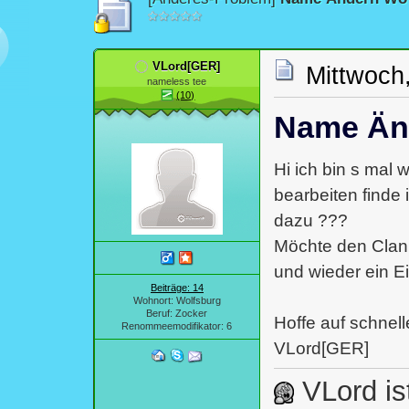
VLord[GER]
Mittwoch
nameless tee
(10)
Name Än
Hi ich bin s mal
bearbeiten finde 
dazu ???
Möchte den Clan
und wieder ein E
Beiträge: 14
Wohnort: Wolfsburg
Beruf: Zocker
Hoffe auf schnell
Renommeemodifikator: 6
VLord[GER]
VLord ist 