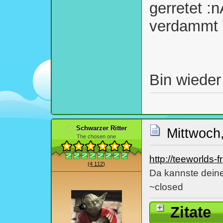
gerretet :
verdammt 
Bin wieder
Schwarzer Ritter
Mittwoch
The chosen one
http://teeworlds
(4 112)
Da kannste dein
~closed
Zitate