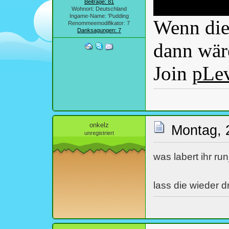
Beiträge: 81
Wohnort: Deutschland
Ingame-Name: 'Pudding
Wenn dies
Renommeemodifikator: 7
Danksagungen: 7
dann wäre
Join
pLe
onkelz
Montag, 
unregistriert
was labert ihr ru
lass die wieder d