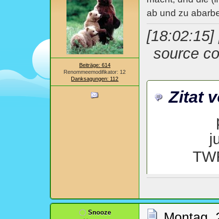
ab und zu abarbei
[18:02:15]
source co
Beiträge: 614
Renommeemodifikator: 12
Danksagungen: 112
Zitat 
j
TWF
von 
Snooze
Montag, 