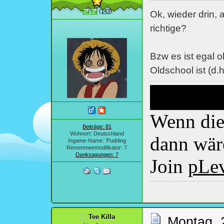
(143)
Ok, wieder drin, 
richtige?
Bzw es ist egal o
Oldschool ist (d.h
Wenn dies
Beiträge: 81
Wohnort: Deutschland
dann wäre
Ingame-Name: 'Pudding
Renommeemodifikator: 7
Danksagungen: 7
Join
pLe
Tee Killa
Montag, 