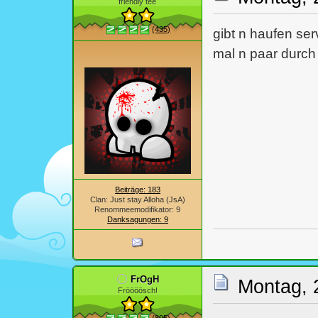
friendly tee
(435)
gibt n haufen ser
mal n paar durch 
Beiträge: 183
Clan: Just stay Alloha (JsA)
Renommeemodifikator: 9
Danksagungen: 9
FrOgH
Montag, 
Fröööösch!