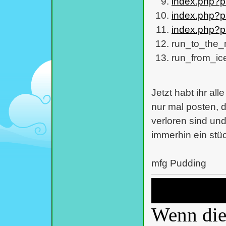
index.php?
index.php?
index.php?
run_to_the_m
run_from_ice
Jetzt habt ihr al
nur mal posten, d
verloren sind und 
immerhin ein stü
mfg Pudding
Wenn dies