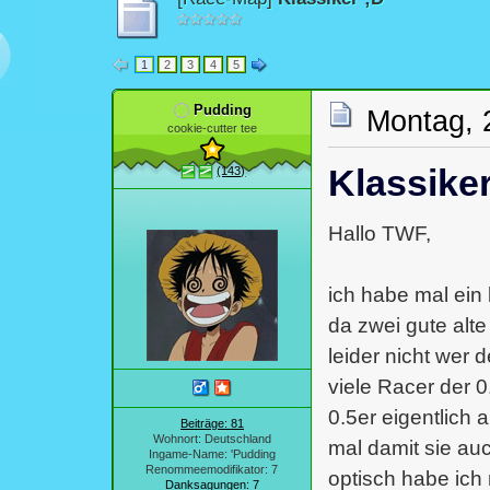
1
2
3
4
5
Pudding
Montag, 
cookie-cutter tee
Klassiker
(143)
Hallo TWF,
ich habe mal ei
da zwei gute alt
leider nicht wer 
viele Racer der 
0.5er eigentlich a
Beiträge: 81
Wohnort: Deutschland
mal damit sie au
Ingame-Name: 'Pudding
Renommeemodifikator: 7
optisch habe ich 
Danksagungen: 7