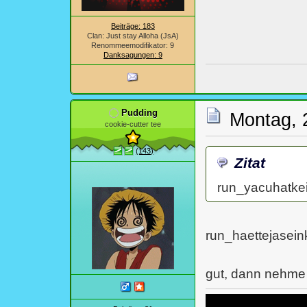
Beiträge: 183
Clan: Just stay Alloha (JsA)
Renommeemodifikator: 9
Danksagungen: 9
Pudding
Montag, 
cookie-cutter tee
(143)
Zitat
run_yacuhatke
run_haettejasei
gut, dann nehme 