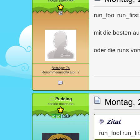
cookie-cutter tee
von den 
run_fool run_fir
mit die besten au
oder die runs vo
Beiträge: 74
Renommeemodifikator: 7
Pudding
Montag, 
cookie-cutter tee
(143)
Zitat
run_fool run_f