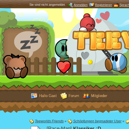
Sie sind nicht angemeldet.
Anmelden
Registrieren
Sprac
Hallo Gast
Forum
Mitglieder
Teeworlds Friends
»
Schöpfungen begnadeter User
»
[Race-Map]
Klassiker ;D