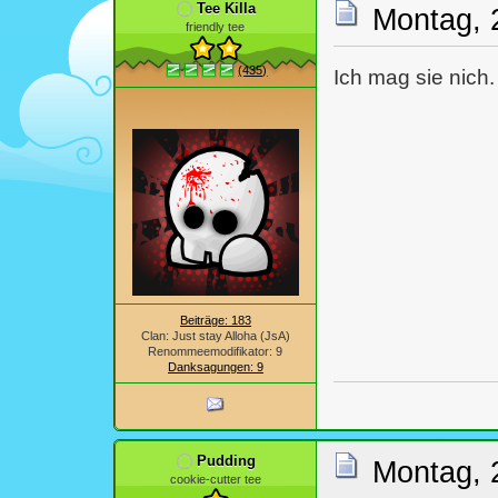
Tee Killa
Montag, 
friendly tee
(435)
Ich mag sie nich.
Beiträge: 183
Clan: Just stay Alloha (JsA)
Renommeemodifikator: 9
Danksagungen: 9
Pudding
Montag, 
cookie-cutter tee