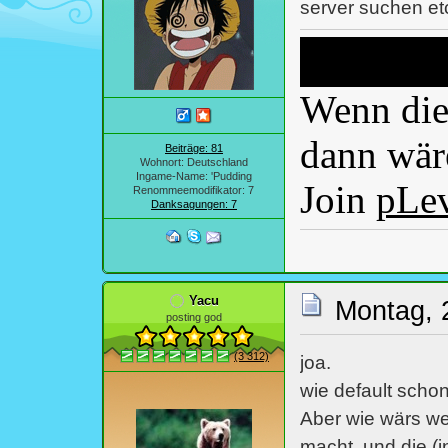
server suchen etc
Wenn dies
dann wäre
Beiträge: 81
Wohnort: Deutschland
Ingame-Name: 'Pudding
Join
pLe
Renommeemodifikator: 7
Danksagungen: 7
Yacu
Montag, 
posting god
(3 312)
joa.
wie default schon 
Aber wie wärs we
macht, und die (