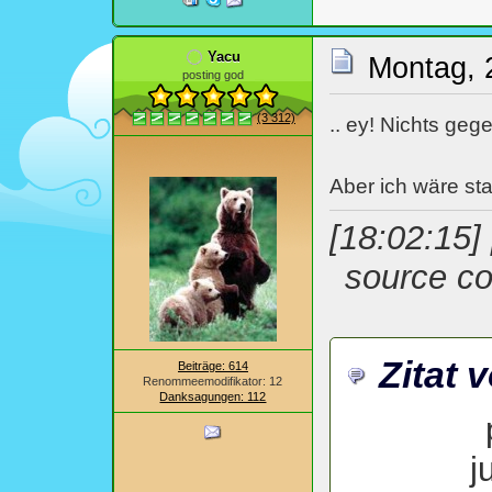
Yacu
Montag, 
posting god
(3 312)
.. ey! Nichts geg
Aber ich wäre star
[18:02:15]
source co
Zitat 
Beiträge: 614
Renommeemodifikator: 12
Danksagungen: 112
j