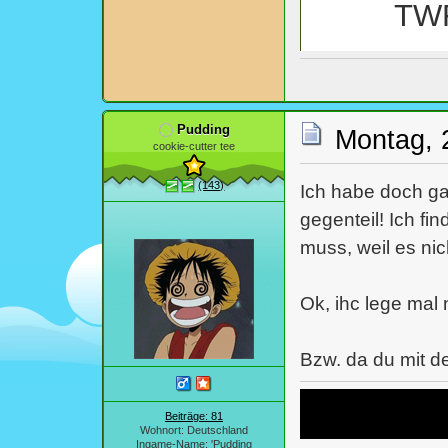
TWF
von 
Pudding
Montag, 
cookie-cutter tee
von den 
(143)
Ich habe doch ga
gegenteil! Ich fin
muss, weil es nic
Ok, ihc lege mal 
Bzw. da du mit 
Beiträge: 81
Wohnort: Deutschland
Ingame-Name: 'Pudding