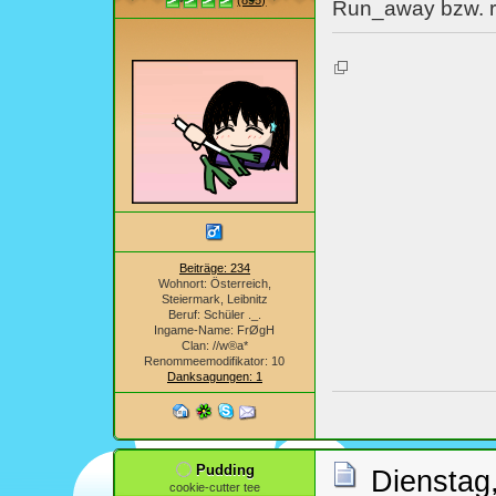
(895)
Run_away bzw. r
Beiträge: 234
Wohnort: Österreich,
Steiermark, Leibnitz
Beruf: Schüler ._.
Ingame-Name: FrØgH
Clan: //w®a*
Renommeemodifikator: 10
Danksagungen: 1
Pudding
Dienstag
cookie-cutter tee