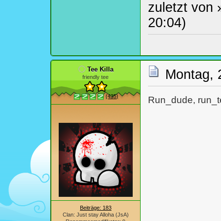
zuletzt von
20:04)
Tee Killa
Montag, 
friendly tee
(435)
Run_dude, run_t
Beiträge: 183
Clan: Just stay Alloha (JsA)