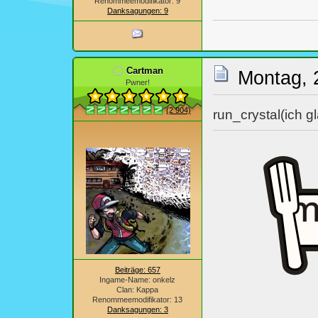
Renommeemodifikator: 9
Danksagungen: 9
Cartman
Montag, 
Pwner!
(2 904)
run_crystal(ich g
Beiträge: 657
Ingame-Name: onkelz
Clan: Kappa
Renommeemodifikator: 13
Danksagungen: 3