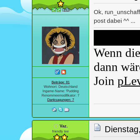
(143)
Ok, run_unschaff
post dabei ^^ ...
Wenn dies
dann wäre
Join
pLe
Beiträge: 81
Wohnort: Deutschland
Ingame-Name: 'Pudding
Renommeemodifikator: 7
Danksagungen: 7
Vaz.
Dienstag
friendly tee