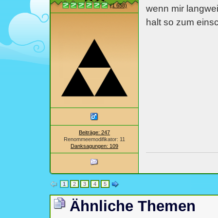
(1 658)
wenn mir langwei
halt so zum einsc
Beiträge: 247
Renommeemodifikator: 11
Danksagungen: 109
1
2
3
4
5
Ähnliche Themen