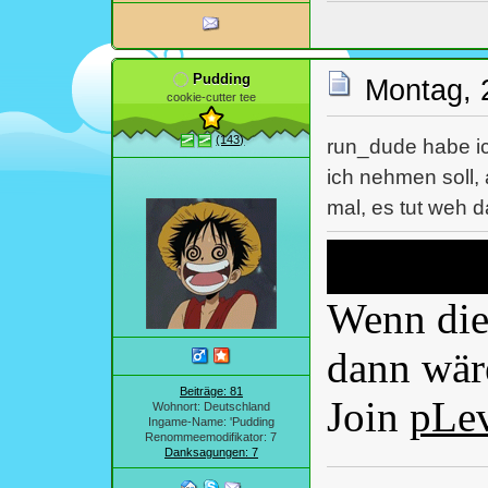
Pudding
Montag, 
cookie-cutter tee
(143)
run_dude habe ich
ich nehmen soll,
mal, es tut weh 
Wenn dies
dann wäre
Beiträge: 81
Join
pLe
Wohnort: Deutschland
Ingame-Name: 'Pudding
Renommeemodifikator: 7
Danksagungen: 7