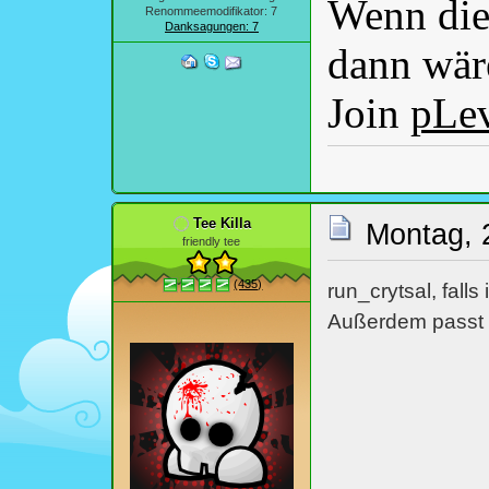
Wenn dies
Renommeemodifikator: 7
Danksagungen: 7
dann wäre
Join
pLe
Tee Killa
Montag, 
friendly tee
(435)
run_crytsal, falls
Außerdem passt d