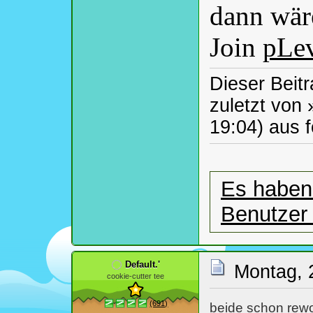
dann wäre
Join
pLe
Dieser Beitr
zuletzt von
19:04) aus 
Es haben 
Benutzer
Default.'
Montag, 
cookie-cutter tee
(691)
beide schon rewo