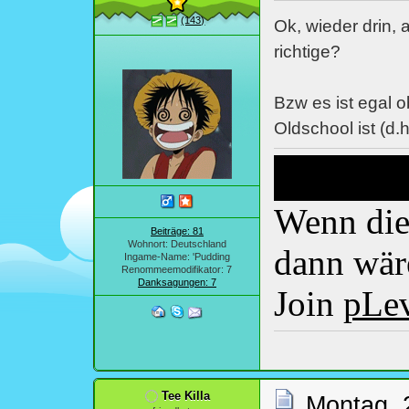
(143)
Ok, wieder drin, 
richtige?
Bzw es ist egal o
Oldschool ist (d.h
Wenn dies
Beiträge: 81
Wohnort: Deutschland
dann wäre
Ingame-Name: 'Pudding
Renommeemodifikator: 7
Danksagungen: 7
Join
pLe
Tee Killa
Montag, 