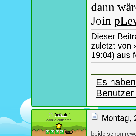
dann wäre
Join
pLe
Dieser Beitr
zuletzt von
19:04) aus 
Es haben 
Benutzer
Default.'
Montag, 
cookie-cutter tee
(691)
beide schon rewo