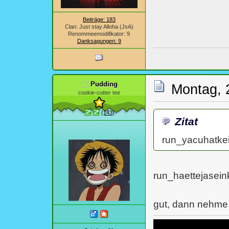
Beiträge: 183
Clan: Just stay Alloha (JsA)
Renommeemodifikator: 9
Danksagungen: 9
Pudding
Montag, 
cookie-cutter tee
(143)
Zitat
run_yacuhatke
run_haettejasei
gut, dann nehme 