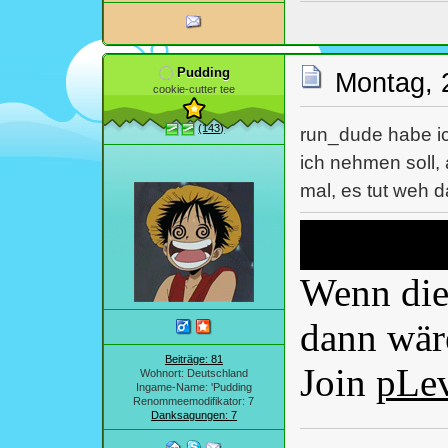
Pudding
Montag, 
cookie-cutter tee
(143)
run_dude habe ich
ich nehmen soll,
mal, es tut weh 
Wenn dies
dann wäre
Beiträge: 81
Join
pLe
Wohnort: Deutschland
Ingame-Name: 'Pudding
Renommeemodifikator: 7
Danksagungen: 7