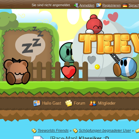
Sie sind nicht angemeldet.
Anmelden
Registrieren
Sprac
Hallo Gast
Forum
Mitglieder
Teeworlds Friends
»
Schöpfungen begnadeter User
»
[Race-Map]
Klassiker ;D