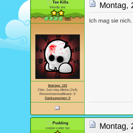
Tee Killa
Montag, 
friendly tee
(435)
Ich mag sie nich.
Beiträge: 183
Clan: Just stay Alloha (JsA)
Renommeemodifikator: 9
Danksagungen: 9
Pudding
Montag, 
cookie-cutter tee