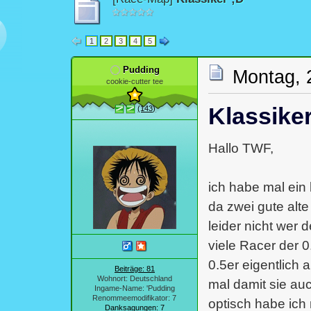
1
2
3
4
5
Pudding
Montag, 
cookie-cutter tee
Klassiker
(143)
Hallo TWF,
ich habe mal ei
da zwei gute alt
leider nicht wer 
viele Racer der 
0.5er eigentlich a
Beiträge: 81
Wohnort: Deutschland
mal damit sie au
Ingame-Name: 'Pudding
Renommeemodifikator: 7
optisch habe ich 
Danksagungen: 7