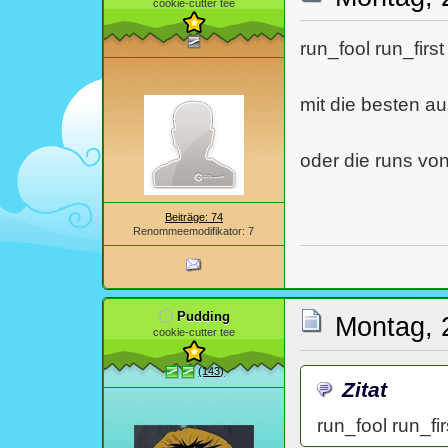
cookie-cutter tee
von den 
run_fool run_fir
mit die besten au
oder die runs vo
Beiträge: 74
Renommeemodifikator: 7
Pudding
Montag, 
cookie-cutter tee
(143)
Zitat
run_fool run_f