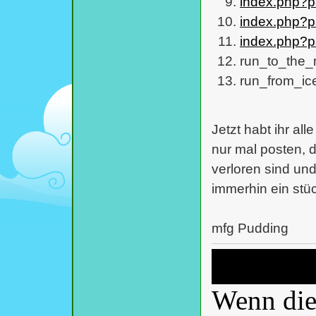
index.php?
index.php?
index.php?
run_to_the_m
run_from_ice
Jetzt habt ihr al
nur mal posten, d
verloren sind und 
immerhin ein stü
mfg Pudding
Wenn dies