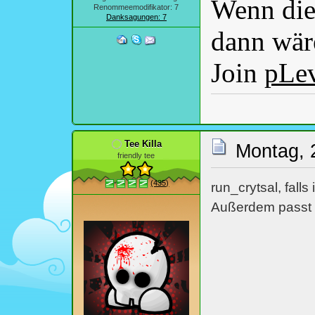
Wenn dies
Renommeemodifikator: 7
Danksagungen: 7
dann wäre
Join
pLe
Tee Killa
Montag, 
friendly tee
(435)
run_crytsal, falls
Außerdem passt d