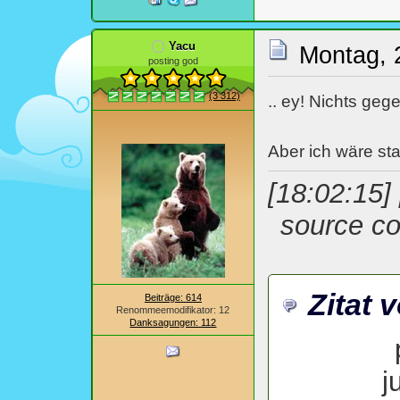
Yacu
Montag, 
posting god
(3 312)
.. ey! Nichts geg
Aber ich wäre star
[18:02:15]
source co
Zitat 
Beiträge: 614
Renommeemodifikator: 12
Danksagungen: 112
j