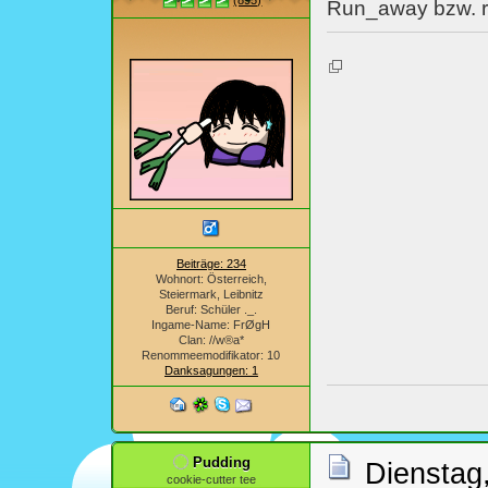
(895)
Run_away bzw. r
Beiträge: 234
Wohnort: Österreich,
Steiermark, Leibnitz
Beruf: Schüler ._.
Ingame-Name: FrØgH
Clan: //w®a*
Renommeemodifikator: 10
Danksagungen: 1
Pudding
Dienstag
cookie-cutter tee