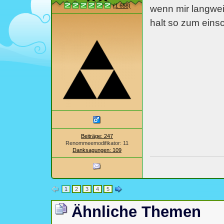
(1 658)
wenn mir langwei
halt so zum einsc
Beiträge: 247
Renommeemodifikator: 11
Danksagungen: 109
1
2
3
4
5
Ähnliche Themen