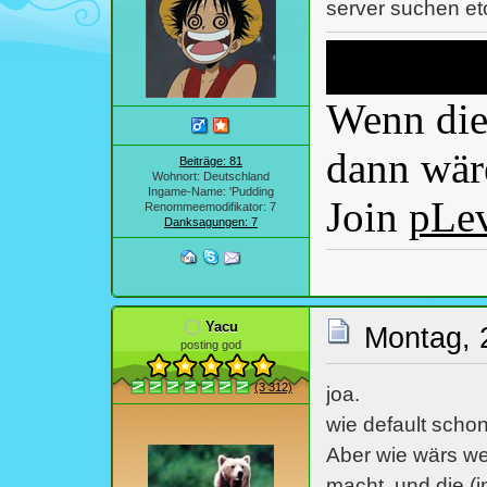
server suchen etc
Wenn dies
dann wäre
Beiträge: 81
Wohnort: Deutschland
Ingame-Name: 'Pudding
Join
pLe
Renommeemodifikator: 7
Danksagungen: 7
Yacu
Montag, 
posting god
(3 312)
joa.
wie default schon 
Aber wie wärs we
macht, und die (