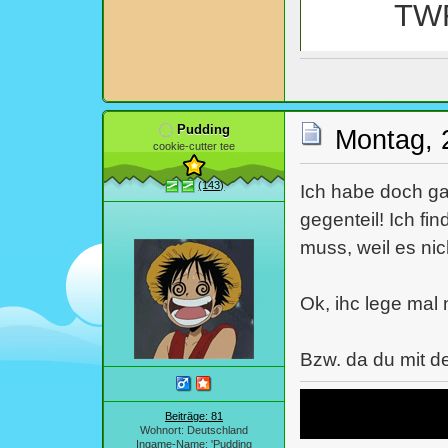
TWF
von 
Pudding
Montag, 
cookie-cutter tee
von den 
(143)
Ich habe doch ga
gegenteil! Ich fin
muss, weil es nic
Ok, ihc lege mal 
Bzw. da du mit 
Beiträge: 81
Wohnort: Deutschland
Ingame-Name: 'Pudding