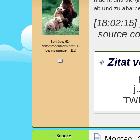
ab und zu abarbei
[18:02:15]
source co
Beiträge: 614
Renommeemodifikator: 12
Danksagungen: 112
Zitat 
j
TWF
von 
Snooze
Montag, 