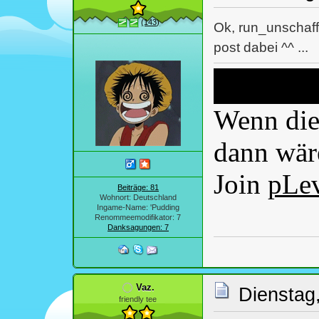
(143)
Ok, run_unschaff
post dabei ^^ ...
Wenn dies
dann wäre
Join
pLe
Beiträge: 81
Wohnort: Deutschland
Ingame-Name: 'Pudding
Renommeemodifikator: 7
Danksagungen: 7
Vaz.
Dienstag
friendly tee