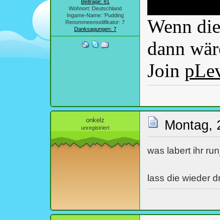
Beiträge: 81
Wohnort: Deutschland
Ingame-Name: 'Pudding
Wenn dies
Renommeemodifikator: 7
Danksagungen: 7
dann wäre
Join
pLe
onkelz
Montag, 
unregistriert
was labert ihr ru
lass die wieder d