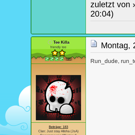
zuletzt von
20:04)
Tee Killa
Montag, 
friendly tee
(435)
Run_dude, run_t
Beiträge: 183
Clan: Just stay Alloha (JsA)