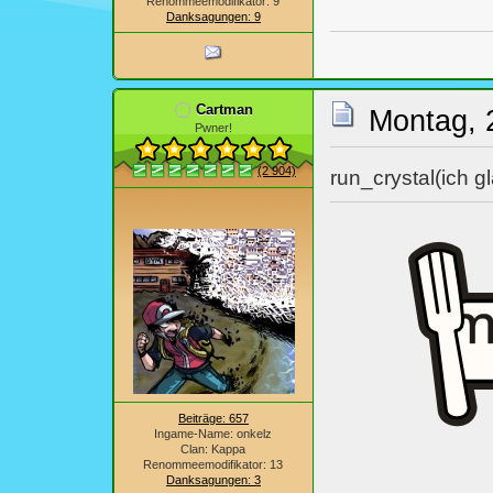
Renommeemodifikator: 9
Danksagungen: 9
Cartman
Montag, 
Pwner!
(2 904)
run_crystal(ich g
Beiträge: 657
Ingame-Name: onkelz
Clan: Kappa
Renommeemodifikator: 13
Danksagungen: 3