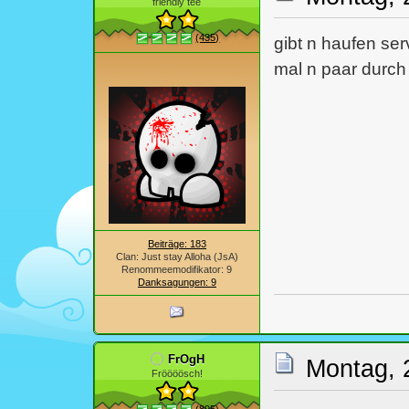
friendly tee
(435)
gibt n haufen ser
mal n paar durch 
Beiträge: 183
Clan: Just stay Alloha (JsA)
Renommeemodifikator: 9
Danksagungen: 9
FrOgH
Montag, 
Fröööösch!