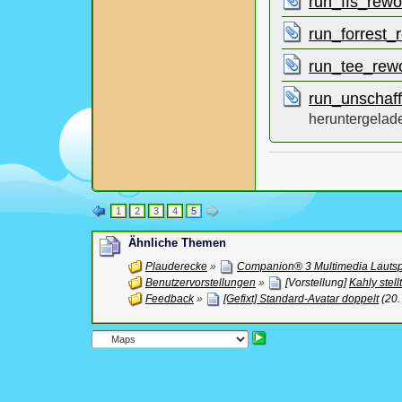
run_ffs_rew
run_forrest
run_tee_rew
run_unschaf
heruntergelad
1
2
3
4
5
Ähnliche Themen
Plauderecke
»
Companion® 3 Multimedia Lautsp
Benutzervorstellungen
»
[Vorstellung]
Kahly stell
Feedback
»
[Gefixt] Standard-Avatar doppelt
(20.