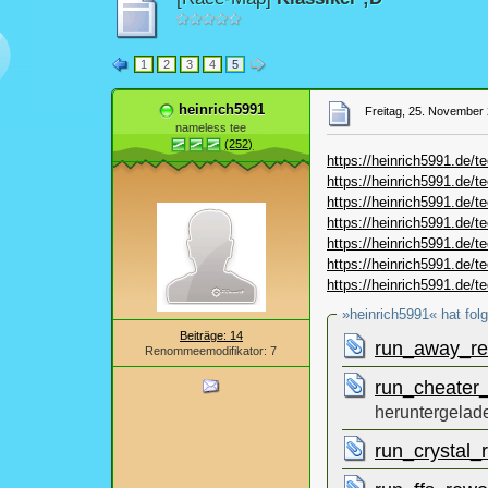
1
2
3
4
5
heinrich5991
Freitag, 25. November 
nameless tee
(252)
https://heinrich5991.de
https://heinrich5991.de
https://heinrich5991.de
https://heinrich5991.de
https://heinrich5991.de
https://heinrich5991.de
https://heinrich5991.de
»heinrich5991« hat fol
Beiträge: 14
run_away_r
Renommeemodifikator: 7
run_cheater
heruntergelad
run_crystal