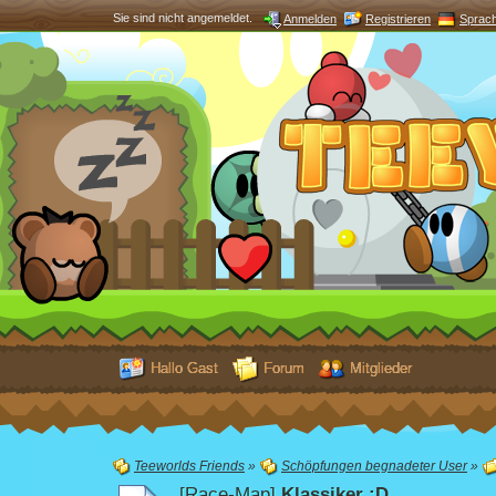
Sie sind nicht angemeldet.
Anmelden
Registrieren
Sprac
Hallo Gast
Forum
Mitglieder
Teeworlds Friends
»
Schöpfungen begnadeter User
»
[Race-Map]
Klassiker ;D