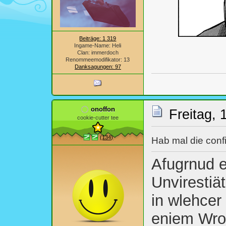
Beiträge: 1 319
Ingame-Name: Heli
Clan: immerdoch
Renommeemodifikator: 13
Danksagungen: 97
onoffon
Freitag, 
cookie-cutter tee
(134)
Hab mal die confi
Afugrnud e
Unvirestiät
in wlehcer
eniem Wro