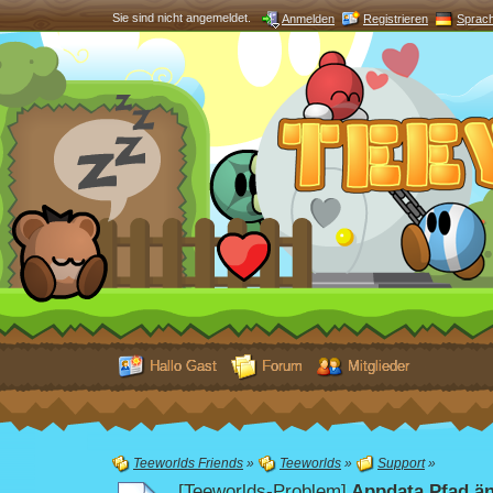
Sie sind nicht angemeldet.
Anmelden
Registrieren
Sprac
Hallo Gast
Forum
Mitglieder
Teeworlds Friends
»
Teeworlds
»
Support
»
[Teeworlds-Problem]
Appdata Pfad ä