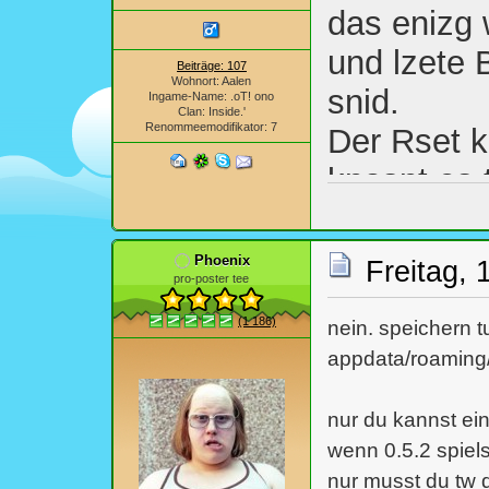
das enizg 
und lzete 
Beiträge: 107
Wohnort: Aalen
snid.
Ingame-Name: .oT! ono
Clan: Inside.'
Renommeemodifikator: 7
Der Rset k
knasnt es 
Das ghet d
für Bcuhts
Phoenix
Freitag, 
pro-poster tee
Wröetr als
(1 186)
nein. speichern t
appdata/roaming/
nur du kannst ein
wenn 0.5.2 spiels
nur musst du tw 