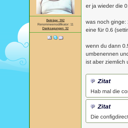
er ja wieder die 0
Beiträge: 392
was noch ginge: 
Renommeemodifikator: 11
Danksagungen: 32
eine für 0.6 (sett
wenn du dann 0.5 
umbenennen und s
ist aber ziemlich
Zitat
Hab mal die con
Zitat
Die configdirec