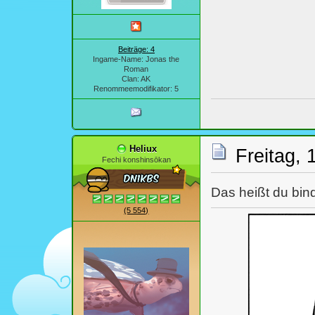
Beiträge: 4
Ingame-Name: Jonas the
Roman
Clan: AK
Renommeemodifikator: 5
Heliux
Freitag, 
Fechi konshinsōkan
Das heißt du bind
(5 554)