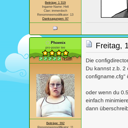
Beiträge: 1 319
Ingame-Name: Heli
Clan: immerdoch
Renommeemodifikator: 13
Danksagungen: 97
Phoenix
Freitag, 
pro-poster tee
(1 186)
Die configdirecto
Du kannst z.b. 2 
configname.cfg" 
oder wenn du 0.5
einfach minimier
dann überschreibt
Beiträge: 392
Renommeemodifikator: 11