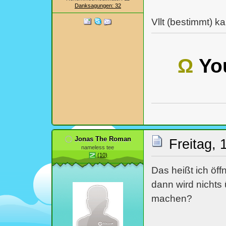
Danksagungen: 32
Vllt (bestimmt) 
Ω
You
Jonas The Roman
Freitag, 
nameless tee
(10)
Das heißt ich öf
dann wird nichts
machen?