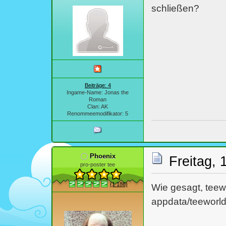
schließen?
Beiträge: 4
Ingame-Name: Jonas the
Roman
Clan: AK
Renommeemodifikator: 5
Phoenix
Freitag, 
pro-poster tee
(1 186)
Wie gesagt, teew
appdata/teeworld