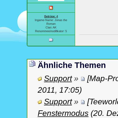
Beiträge: 4
Ingame-Name: Jonas the
Roman
Clan: AK
Renommeemodifikator: 5
Ähnliche Themen
Support
»
[Map-Pr
2011, 17:05)
Support
»
[Teeworl
Fenstermodus
(20. De