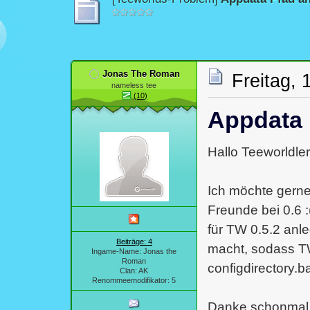
Jonas The Roman
Freitag, 
nameless tee
(10)
Appdata 
Hallo Teeworldlers
Ich möchte gerne
Freunde bei 0.6 :
für TW 0.5.2 anl
Beiträge: 4
macht, sodass T
Ingame-Name: Jonas the
Roman
configdirectory.ba
Clan: AK
Renommeemodifikator: 5
Danke schonmal :