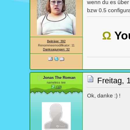
wenn du es über d
bzw 0.5 configura
Ω
You
Beiträge: 392
Renommeemodifikator: 11
Danksagungen: 32
Jonas The Roman
Freitag, 
nameless tee
(10)
Ok, danke :) !