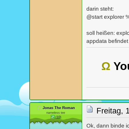
darin steht:
@start explore
soll heißen: expl
appdata befindet
Ω
You
Jonas The Roman
Freitag, 
nameless tee
(10)
Ok, dann binde i