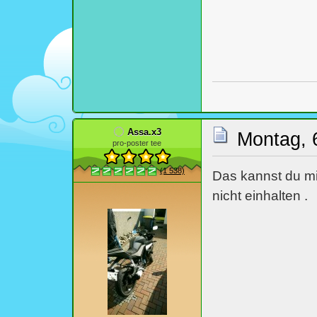
Assa.x3
Montag, 
pro-poster tee
(1 538)
Das kannst du mi
nicht einhalten .