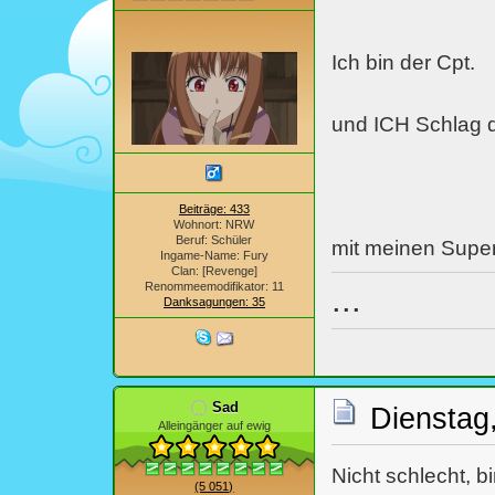
Ich bin der Cpt.
und ICH Schlag 
Beiträge: 433
Wohnort: NRW
Beruf: Schüler
mit meinen Supers
Ingame-Name: Fury
Clan: [Revenge]
Renommeemodifikator: 11
...
Danksagungen: 35
Sad
Dienstag,
Alleingänger auf ewig
Nicht schlecht, b
(5 051)