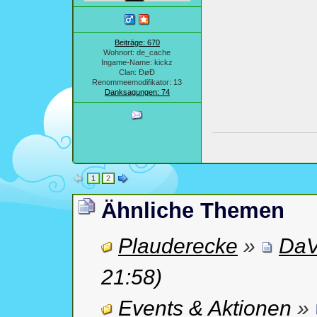
Beiträge: 670
Wohnort: de_cache
Ingame-Name: kickz
Clan: ÐøÐ
Renommeemodifikator: 13
Danksagungen: 74
1
2
Ähnliche Themen
Plauderecke
»
DaV
21:58)
Events & Aktionen
»