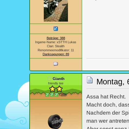
Beiträge: 388
Ingame-Name: xSTTH Lukas
Clan: Stealth
Renommeemodifikator: 11
Danksagungen: 89
Gianth
Montag, 
friendly tee
(389)
Assa hat Recht.
Macht doch, das
Nachdem der Spi
man wer antrete
Aber sonst ganz 