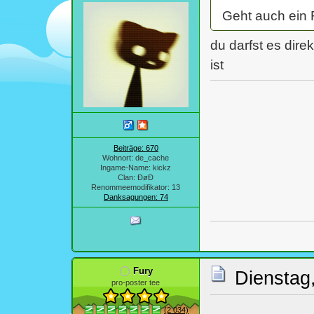
Geht auch ein 
du darfst es dire
ist
Beiträge: 670
Wohnort: de_cache
Ingame-Name: kickz
Clan: ÐøÐ
Renommeemodifikator: 13
Danksagungen: 74
Fury
Dienstag,
pro-poster tee
(2 034)