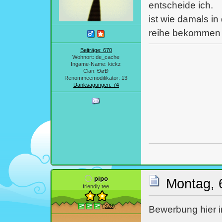
entscheide ich.
ist wie damals in
reihe bekommen h
Beiträge: 670
Wohnort: de_cache
Ingame-Name: kickz
Clan: ÐøÐ
Renommeemodifikator: 13
Danksagungen: 74
pipo
Montag, 
friendly tee
(320)
Bewerbung hier 