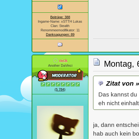
Beiträge: 388
Ingame-Name: xSTTH Lukas
Clan: Stealth
Renommeemodifikator: 11
Danksagungen: 89
nick
Montag, 
Another DaVinci
Zitat von 
(5 784)
Das kannst du 
eh nicht einhalt
ja, dann entscheid
hab auch kein bo