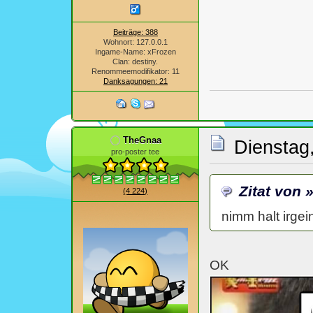
Beiträge: 388
Wohnort: 127.0.0.1
Ingame-Name: xFrozen
Clan: destiny.
Renommeemodifikator: 11
Danksagungen: 21
TheGnaa
Dienstag,
pro-poster tee
Zitat von 
(4 224)
nimm halt irgei
OK