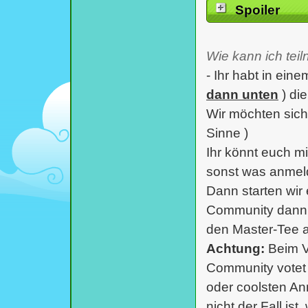
Spoiler
Wie kann ich tei
- Ihr habt in ein
dann unten
) die
Wir möchten siche
Sinne )
Ihr könnt euch mi
sonst was anmel
Dann starten wir
Community dann e
den Master-Tee an
Achtung:
Beim V
Community votet 
oder coolsten An
nicht der Fall ist