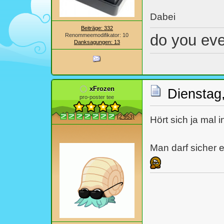
Dabei
Beiträge: 332
do you ev
Renommeemodifikator: 10
Danksagungen: 13
xFrozen
Dienstag,
pro-poster tee
(2 953)
Hört sich ja mal i
Man darf sicher 