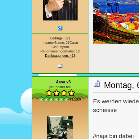
Beiträge: 321
Ingame-Name: 25Carat
Clan: zyron
Renommeemodifikator: 12
Danksagungen: 413
Assa.x3
Montag, 
pro-poster tee
(1 538)
Es werden wieder 
scheisse
//naja bin dabei