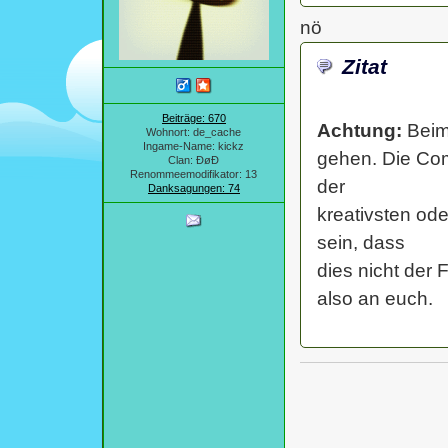
nö
Zitat
Beiträge: 670
Achtung:
Beim 
Wohnort: de_cache
Ingame-Name: kickz
gehen. Die Com
Clan: ÐøÐ
Renommeemodifikator: 13
der
Danksagungen: 74
kreativsten od
sein, dass
dies nicht der F
also an euch.