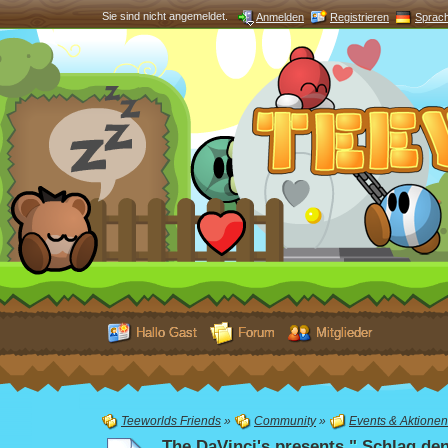
Sie sind nicht angemeldet.
Anmelden
Registrieren
Sprac
Hallo Gast
Forum
Mitglieder
Teeworlds Friends
»
Community
»
Events & Aktionen
The DaVinci's presents " Schlag den