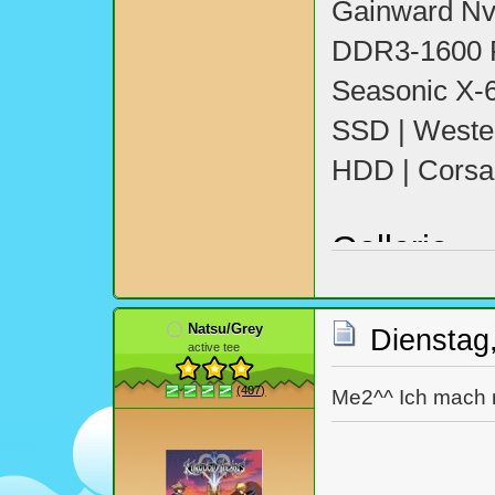
Gainward Nvi
DDR3-1600 R
Seasonic X-
SSD | Wester
HDD | Corsa
Gallerie
Natsu/Grey
Dienstag,
active tee
(407)
Me2^^ Ich mach 