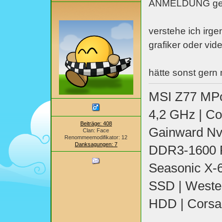
ANMELDUNG gebe
verstehe ich irge
grafiker oder vi
hätte sonst gern 
MSI Z77 MPo
4,2 GHz | C
Beiträge: 408
Gainward Nvi
Clan: Face
Renommeemodifikator: 12
Danksagungen: 7
DDR3-1600 R
Seasonic X-
SSD | Wester
HDD | Corsa