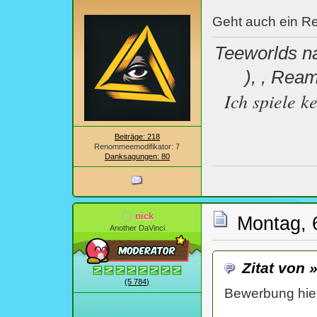
Geht auch ein Re
Teeworlds na
),
, Ream
Ich spiele k
Beiträge: 218
Renommeemodifikator: 7
Danksagungen: 80
nick
Montag, 
Another DaVinci
Zitat von 
(5 784)
Bewerbung hie