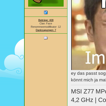
Beiträge: 408
Clan: Face
Renommeemodifikator: 12
Danksagungen: 7
ey das passt soga
könnt mich ja mal
MSI Z77 MPo
4,2 GHz | C