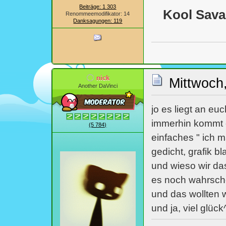
Beiträge: 1 303
Kool Sava
Renommeemodifikator: 14
Danksagungen: 119
nick
Mittwoch,
Another DaVinci
jo es liegt an eu
immerhin kommt e
(5 784)
einfaches " ich 
gedicht, grafik bl
und wieso wir da
es noch wahrschei
und das wollten w
und ja, viel glück