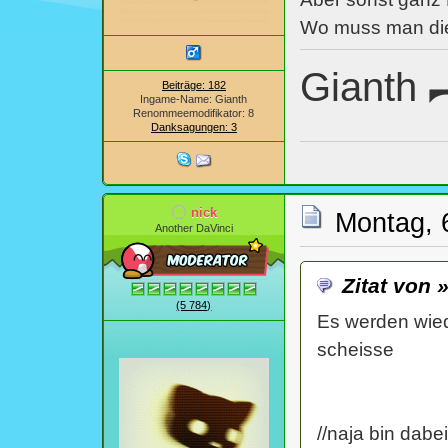
Wo muss man di
G
ianth
Beiträge: 182
Ingame-Name: Gianth
Renommeemodifikator: 8
Danksagungen: 3
nick
Montag, 
Another DaVinci
Zitat von 
(5 784)
Es werden wiede
scheisse
//naja bin dabei