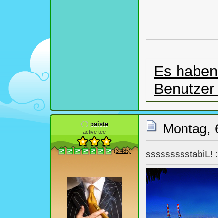
Es haben 
Benutzer
paiste
Montag, 
active tee
(3 485)
ssssssssstabiL! 