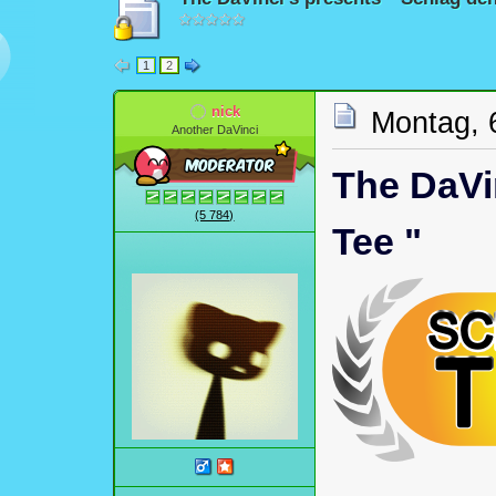
1
2
nick
Montag, 
Another DaVinci
The DaVi
(5 784)
Tee "