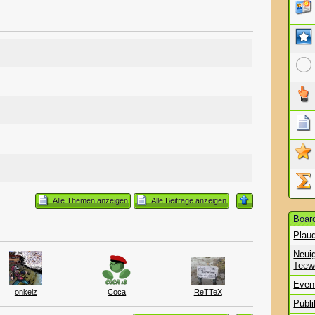
Alle Themen anzeigen
Alle Beiträge anzeigen
Board
Plau
Neui
Teew
Even
onkelz
Coca
ReTTeX
Publi