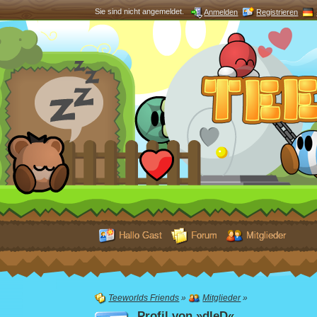
Sie sind nicht angemeldet.
Anmelden
Registrieren
Hallo Gast
Forum
Mitglieder
Teeworlds Friends
»
Mitglieder
»
Profil von »dIeD«