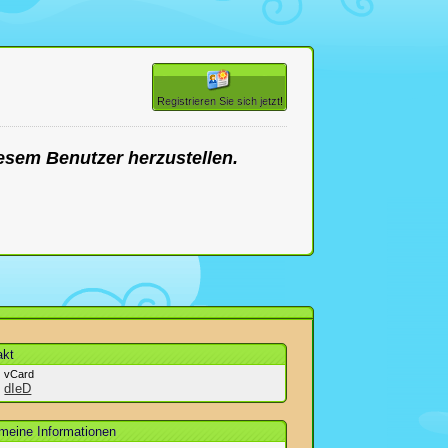
Registrieren Sie sich jetzt!
esem Benutzer herzustellen.
akt
vCard
dIeD
emeine Informationen