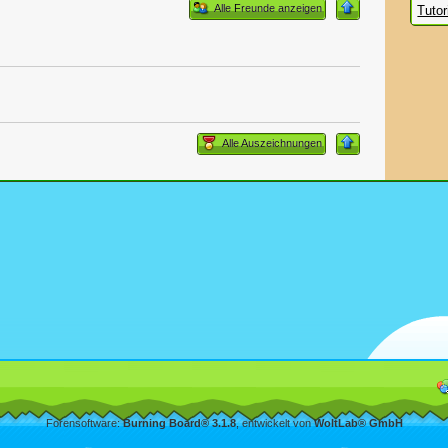
Alle Freunde anzeigen
Tuto
Alle Auszeichnungen
Forensoftware:
Burning Board® 3.1.8
, entwickelt von
WoltLab® GmbH