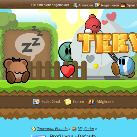
Sie sind nicht angemeldet.
Anmelden
Registrieren
Sprac
Hallo Gast
Forum
Mitglieder
Teeworlds Friends
»
Mitglieder
»
Profil von »Default«