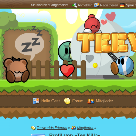
Sie sind nicht angemeldet.
Anmelden
Registrieren
Sprac
Hallo Gast
Forum
Mitglieder
Teeworlds Friends
»
Mitglieder
»
Profil von »Tee Killa«