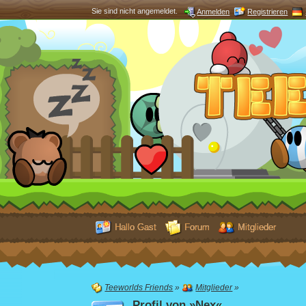
Sie sind nicht angemeldet.
Anmelden
Registrieren
Hallo Gast
Forum
Mitglieder
Teeworlds Friends
»
Mitglieder
»
Profil von »Nex«