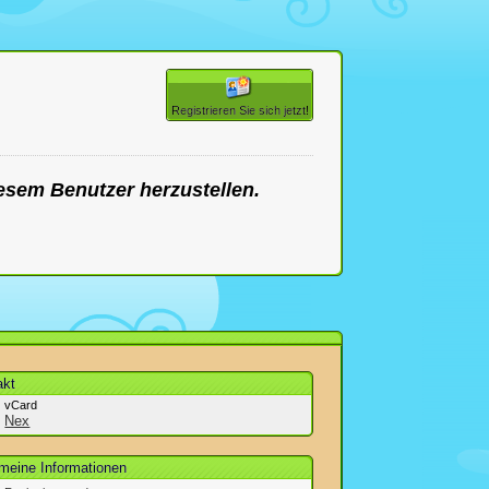
Registrieren Sie sich jetzt!
esem Benutzer herzustellen.
akt
vCard
Nex
emeine Informationen