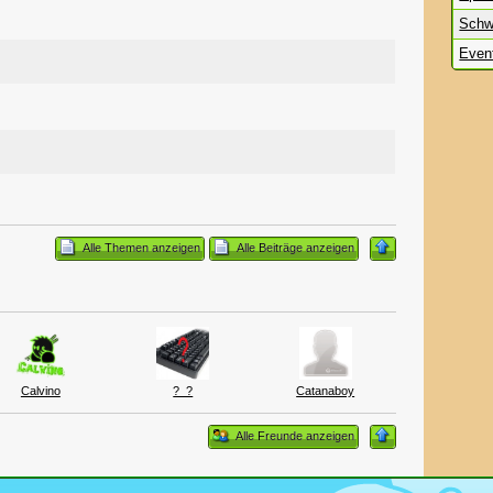
Schw
Even
Alle Themen anzeigen
Alle Beiträge anzeigen
Calvino
?_?
Catanaboy
Alle Freunde anzeigen