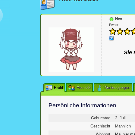
Nex
Pwner!
Sie 
Profil
Freunde
Danksagungen
Persönliche Informationen
Geburtstag
2. Juli
Geschlecht
Männlich
Wohnort
Mal hier ma