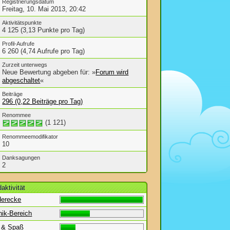
Registrierungsdatum
Freitag, 10. Mai 2013, 20:42
Aktivitätspunkte
4 125 (3,13 Punkte pro Tag)
Profil-Aufrufe
6 260 (4,74 Aufrufe pro Tag)
Zurzeit unterwegs
Neue Bewertung abgeben für: »
Forum wird
abgeschaltet
«
Beiträge
296 (0,22 Beiträge pro Tag)
Renommee
(1 121)
Renommeemodifikator
10
Danksagungen
2
aktivität
derecke
nik-Bereich
l & Spaß