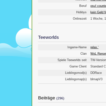
Beruf
osu! counte
Hobbys
kein Geld f
Onlinezeit
1 Woche, 1
Teeworlds
Ingame-Name
relas.'
Clan
WoL Renom
Spiele Teeworlds seit
TW-Version
Game Client
Standard Cl
Lieblingsmod(s)
DDRace
Lieblingsmap(s)
blmapV3
Beiträge
(296)