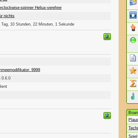
rclockwise-spinner Heliux-verehrer
ür nichts
 Tag, 10 Stunden, 22 Minuten, 1 Sekunde
meemodifikator: 9999
 0.6.0
ient
Board
Plau
Tech
Spie