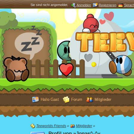
Sie sind nicht angemeldet.
Anmelden
Registrieren
Sprac
Hallo Gast
Forum
Mitglieder
Teeworlds Friends
»
Mitglieder
»
Profil von »Jonas^-^«