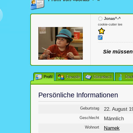
Jonas^-^
cookie-cutter tee
Sie müssen 
Profil
Freunde
Gästebuch
Dan
Persönliche Informationen
Geburtstag
22. August 1
Geschlecht
Männlich
Wohnort
Namek