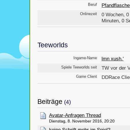
Beruf
Pfandflasch
Onlinezeit
0 Wochen, 0 
Minuten, 0 
Teeworlds
Ingame-Name
lmn xush.'
Spiele Teeworlds seit
TW vor der V
Game Client
DDRace Clie
Beiträge
(4)
Avatar-Anfragen Thread
Dienstag, 8. November 2016, 20:20
keine Schrift mehr im Spiel?