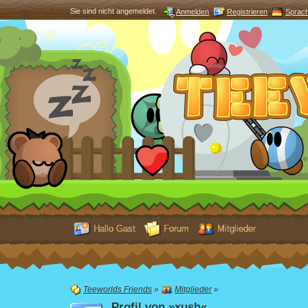
Sie sind nicht angemeldet.
Anmelden
Registrieren
Sprac
Hallo Gast
Forum
Mitglieder
Teeworlds Friends
»
Mitglieder
»
Profil von »xush«