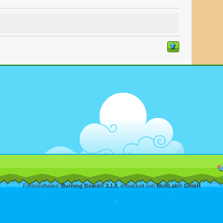
Forensoftware:
Burning Board® 3.1.8
, entwickelt von
WoltLab® GmbH