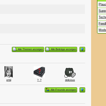
Plau
Supp
Tech
Feed
Mod
Alle Themen anzeigen
Alle Beiträge anzeigen
erbii
?_?
delicious
Alle Freunde anzeigen