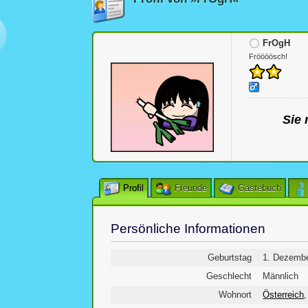
FrOgH
Fröööösch!
Sie 
Profil
Freunde
Gästebuch
Persönliche Informationen
Geburtstag
1. Dezembe
Geschlecht
Männlich
Wohnort
Österreich