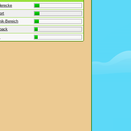
derecke
ort
nik-Bereich
back
s