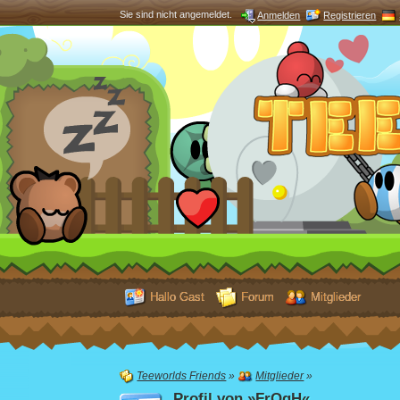
Sie sind nicht angemeldet.
Anmelden
Registrieren
Hallo Gast
Forum
Mitglieder
Teeworlds Friends
»
Mitglieder
»
Profil von »FrOgH«