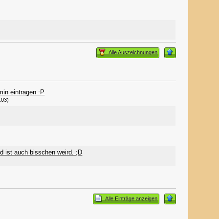
Alle Auszeichnungen
min eintragen.:P
:03)
d ist auch bisschen weird. ;D
Alle Einträge anzeigen