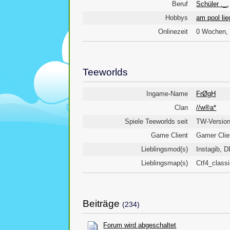
Beruf
Schüler ._.
Hobbys
am pool lie
Onlinezeit
0 Wochen, 
Teeworlds
Ingame-Name
FrØgH
Clan
//w®a*
Spiele Teeworlds seit
TW-Version
Game Client
Gamer Clie
Lieblingsmod(s)
Instagib, 
Lieblingsmap(s)
Ctf4_classi
Beiträge
(234)
Forum wird abgeschaltet