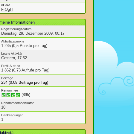
vCard
FrOgH
emeine Informationen
Registrierungsdatum
Dienstag, 29. Dezember 2009, 00:17
Aktivitätspunkte
1 285 (0,5 Punkte pro Tag)
Letzte Aktivität
Gestern, 17:52
Profil-Aufrufe
1 862 (0,73 Aufrufe pro Tag)
Beiträge
234 (0,09 Beiträge pro Tag)
Renommee
(895)
Renommeemodifikator
10
Danksagungen
1
aktivität