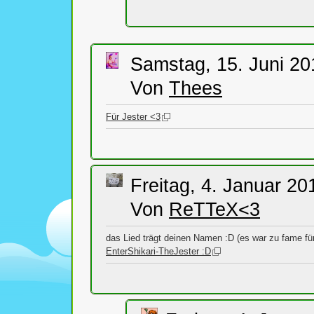
Samstag, 15. Juni 20
Von
Thees
Für Jester <3
Freitag, 4. Januar 20
Von
ReTTeX<3
das Lied trägt deinen Namen :D (es war zu fame f
EnterShikari-TheJester :D