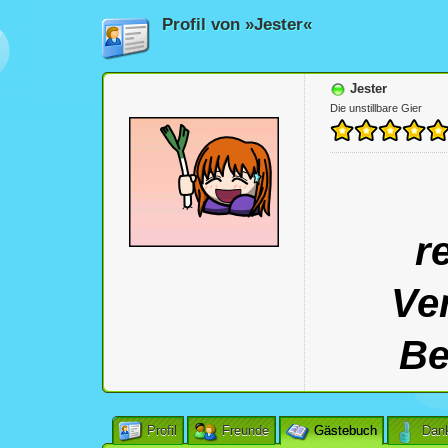
Profil von »Jester«
Jester
Die unstillbare Gier
r
Ve
Be
Profil
Freunde
Gästebuch
Dan