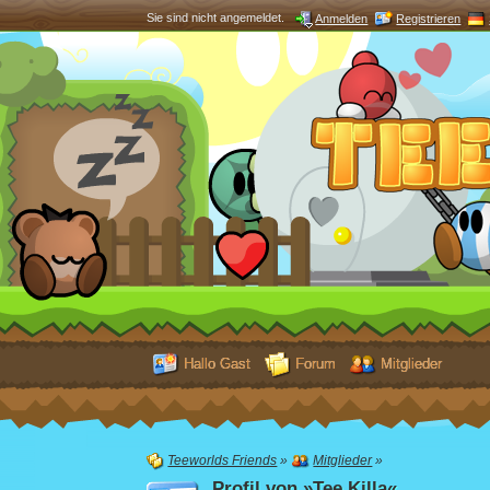
Sie sind nicht angemeldet.
Anmelden
Registrieren
Hallo Gast
Forum
Mitglieder
Teeworlds Friends
»
Mitglieder
»
Profil von »Tee Killa«