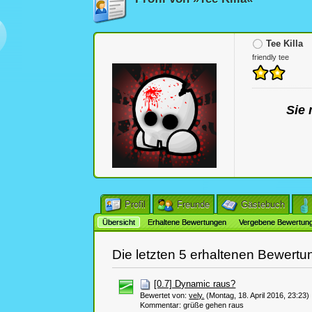
Tee Killa
friendly tee
Sie 
Profil
Freunde
Gästebuch
Übersicht
Erhaltene Bewertungen
Vergebene Bewertun
Die letzten 5 erhaltenen Bewert
[0.7] Dynamic raus?
Bewertet von:
vely.
(Montag, 18. April 2016, 23:23)
Kommentar: grüße gehen raus