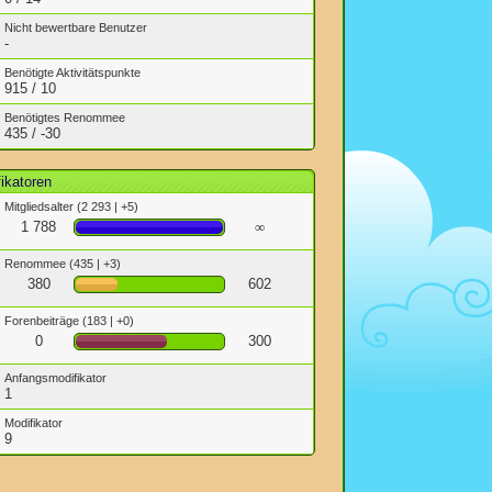
Nicht bewertbare Benutzer
-
Benötigte Aktivitätspunkte
915 / 10
Benötigtes Renommee
435 / -30
ikatoren
Mitgliedsalter
(2 293 | +5)
1 788
∞
Renommee
(435 | +3)
380
602
Forenbeiträge
(183 | +0)
0
300
Anfangsmodifikator
1
Modifikator
9