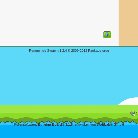
Renommee System 1.2.4 © 2009-2012 Packageforge
S
Forensoftware:
Burning Board® 3.1.8
, entwickelt von
WoltLab® GmbH